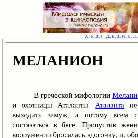
А..
Б..
В..
Г..
Д..
Е..
З..
И..
К..
Л..
МЕЛАНИОН
В греческой мифологии
Мелани
и охотницы Аталанты.
Аталанта
не 
выходить замуж, а потому всем с
состязаться в беге. Пропустив жен
вооружении бросалась вдогонку, и, об