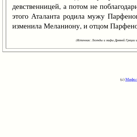
девственницей, а потом не поблагодар
этого Аталанта родила мужу Парфеноп
изменила Меланиону, и отцом Парфен
(Источник: Легенды и мифы Древней Греции и
(c)
Мифол