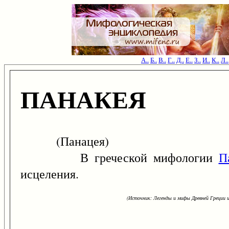
А..
Б..
В..
Г..
Д..
Е..
З..
И..
К..
Л..
ПАНАКЕЯ
(Панацея)
В греческой мифологии
П
исцеления.
(Источник: Легенды и мифы Древней Греции и