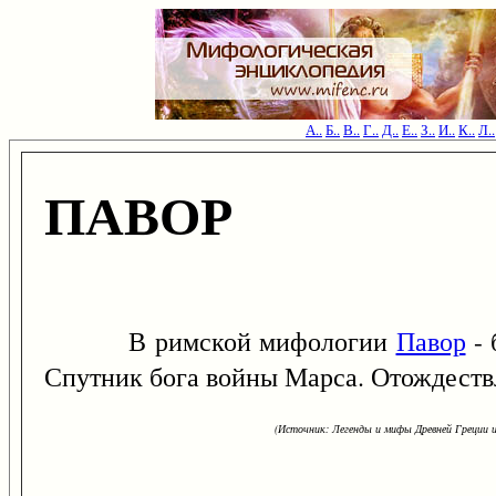
А..
Б..
В..
Г..
Д..
Е..
З..
И..
К..
Л..
ПАВОР
В римской мифологии
Павор
- 
Спутник бога войны Марса. Отождеств
(Источник: Легенды и мифы Древней Греции и