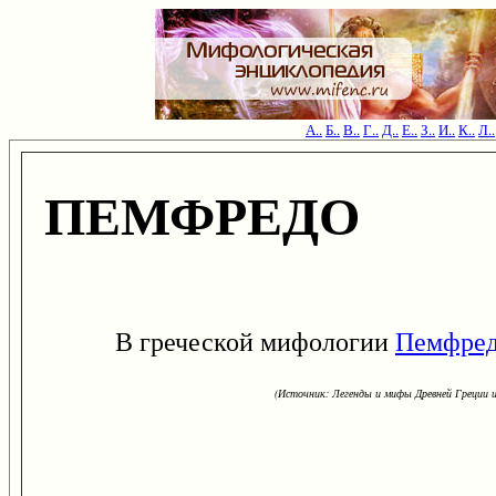
А..
Б..
В..
Г..
Д..
Е..
З..
И..
К..
Л..
ПЕМФРЕДО
В греческой мифологии
Пемфре
(Источник: Легенды и мифы Древней Греции и