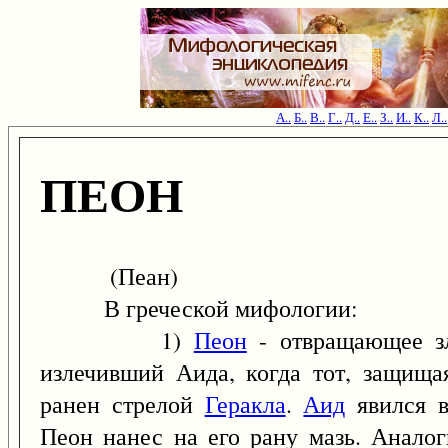
А..
Б..
В..
Г..
Д..
Е..
З..
И..
К..
Л..
ПЕОН
(Пеан)
В греческой мифологии:
1)
Пеон
- отвращающее зло
излечивший Аида, когда тот, защища
ранен стрелой
Геракла
.
Аид
явился в
Пеон нанес на его рану мазь. Анало