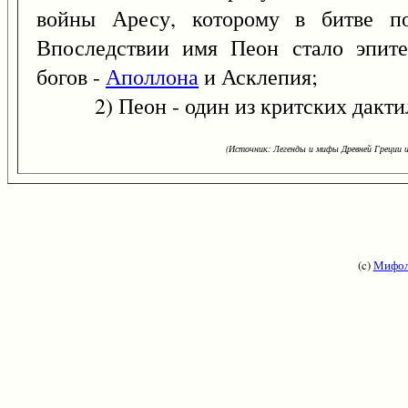
войны Аресу, которому в битве 
Впоследствии имя Пеон стало эпите
богов -
Аполлона
и Асклепия;
2) Пеон - один из критских дакти
(Источник: Легенды и мифы Древней Греции и
(c)
Мифол