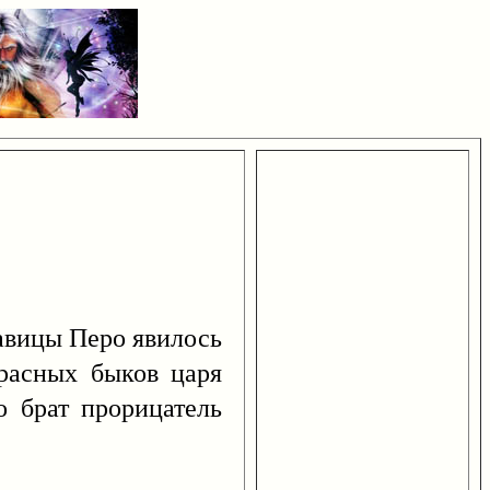
савицы Перо явилось
красных быков царя
о брат прорицатель