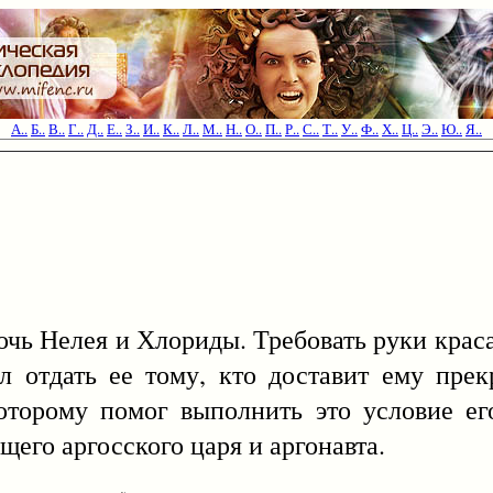
А..
Б..
В..
Г..
Д..
Е..
З..
И..
К..
Л..
М..
Н..
О..
П..
Р..
С..
Т..
У..
Ф..
Х..
Ц..
Э..
Ю..
Я..
очь Нелея и Хлориды. Требовать руки кра
 отдать ее тому, кто доставит ему пре
оторому помог выполнить это условие ег
ущего аргосского царя и аргонавта.