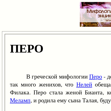
ПЕРО
В греческой мифологии
Перо
- д
так много женихов, что
Нелей
обещал
Филака. Перо стала женой Бианта, к
Меламп
, и родила ему сына Талая, буд