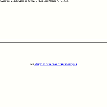
: Легенды и мифы Древней Греции и Рима. Кондрашов А. П., 2005)
(c)
Мифологическая энциклопедия