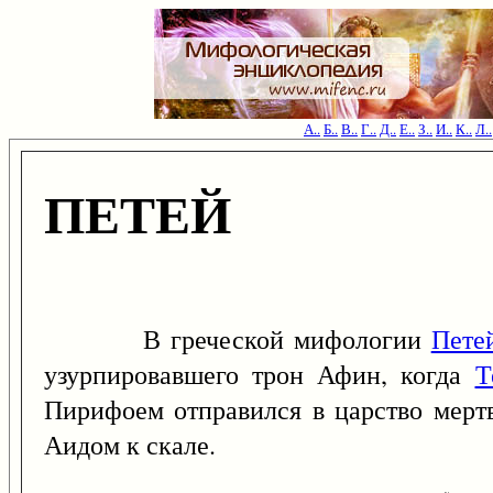
А..
Б..
В..
Г..
Д..
Е..
З..
И..
К..
Л..
ПЕТЕЙ
В греческой мифологии
Пете
узурпировавшего трон Афин, когда
Т
Пирифоем отправился в царство мерт
Аидом к скале.