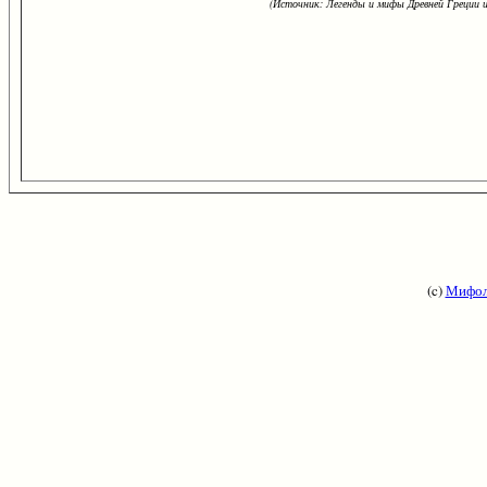
(Источник: Легенды и мифы Древней Греции и
(c)
Мифол