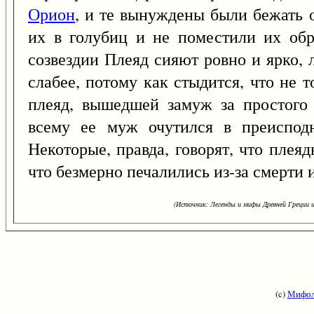
Орион
, и те вынуждены были бежать о
их в голубиц и не поместили их обр
созвездии Плеяд сияют ровно и ярко,
слабее, потому как стыдится, что не 
плеяд, вышедшей замуж за простого 
всему ее муж очутился в преисподн
Некоторые, правда, говорят, что плея
что безмерно печалились из-за смерти и
(Источник: Легенды и мифы Древней Греции и
(c)
Мифол