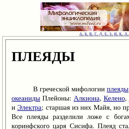
А..
Б..
В..
Г..
Д..
Е..
З..
И..
К..
Л..
ПЛЕЯДЫ
В греческой мифологии
плеяды
океаниды
Плейоны:
Алкиона
,
Келено
,
и
Электра
; старшая из них Майя, но 
Все плеяды разделили ложе с бога
коринфского царя Сисифа. Плеяд ста