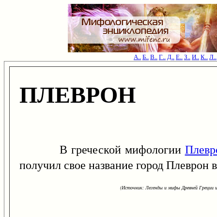
А..
Б..
В..
Г..
Д..
Е..
З..
И..
К..
Л..
ПЛЕВРОН
В греческой мифологии
Плевр
получил свое название город Плеврон в
(Источник: Легенды и мифы Древней Греции и