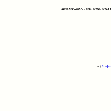
(Источник: Легенды и мифы Древней Греции и
(c)
Мифол