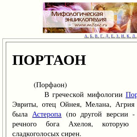
А..
Б..
В..
Г..
Д..
Е..
З..
И..
К..
Л..
ПОРТАОН
(Порфаон)
В греческой мифологии
По
Эвриты, отец Ойнея, Мелана, Агрия
была
Астеропа
(по другой версии -
речного бога Ахелоя, которую 
сладкоголосых сирен.