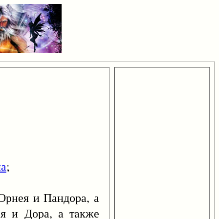
ла
;
рнея и Пандора, а
ея и Дора, а также