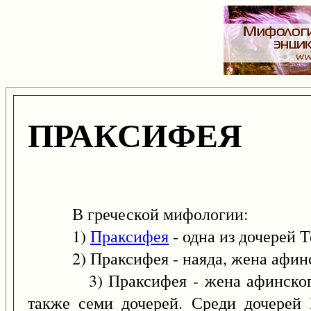
ПРАКСИФЕЯ
В греческой мифологии:
1)
Праксифея
- одна из дочерей 
2) Праксифея - наяда, жена афинско
3) Праксифея - жена афинского ца
также семи дочерей. Среди дочере