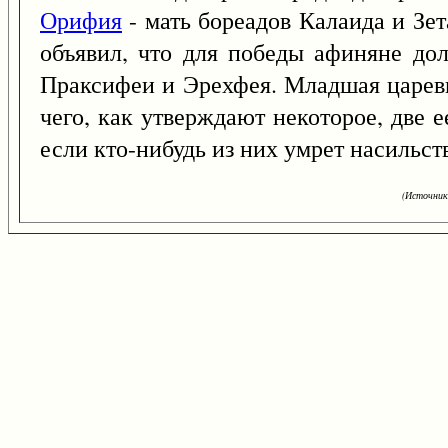
Орифия
- мать бореадов Калаида и Зе
объявил, что для победы афиняне д
Праксифеи и Эрехфея. Младшая царевн
чего, как утверждают некоторое, две 
если кто-нибудь из них умрет насильст
(Источник