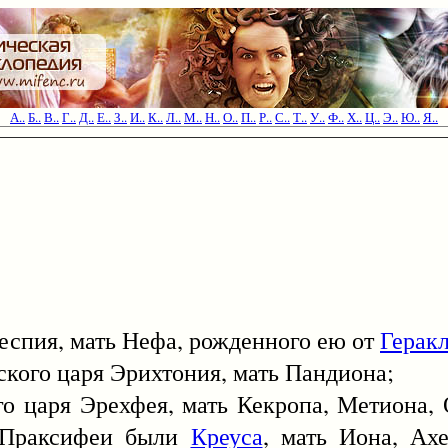
А..
Б..
В..
Г..
Д..
Е..
З..
И..
К..
Л..
М..
Н..
О..
П..
Р..
С..
Т..
У..
Ф..
Х..
Ц..
Э..
Ю..
Я..
Теспия, мать Нефа, рожденного ею от
Герак
го царя Эрихтония, мать Пандиона;
ря Эрехфея, мать Кекропа, Метиона, О
й Праксифеи были
Креуса
, мать Иона, Ах