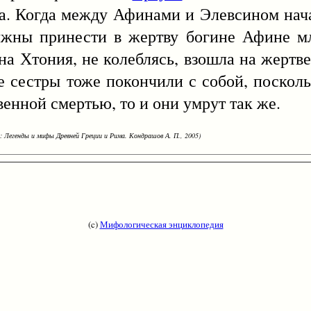
та. Когда между Афинами и Элевсином нача
олжны принести в жертву богине Афине м
а Хтония, не колеблясь, взошла на жертве
ее сестры тоже покончили с собой, посколь
венной смертью, то и они умрут так же.
: Легенды и мифы Древней Греции и Рима. Кондрашов А. П., 2005)
(c)
Мифологическая энциклопедия