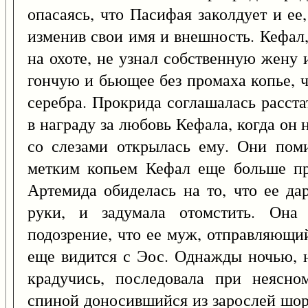
опасаясь, что Пасифая заколдует и е
изменив свои имя и внешность. Кефал,
на охоте, не узнал собственную жену 
гончую и бьющее без промаха копье, 
серебра. Прокрида соглашалась расст
в награду за любовь Кефала, когда он 
со слезами открылась ему. Они пом
метким копьем Кефал еще больше пр
Артемида обиделась на то, что ее да
руки, и задумала отомстить. Она
подозрение, что ее муж, отправляющий
еще видится с Эос. Однажды ночью, 
крадучись, последовала при неясно
спиной доносившийся из зарослей шор