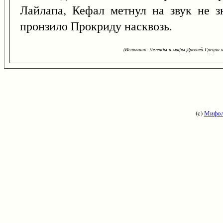
Лайлапа, Кефал метнул на звук не з
пронзило Прокриду насквозь.
(Источник: Легенды и мифы Древней Греции и
(c)
Мифол