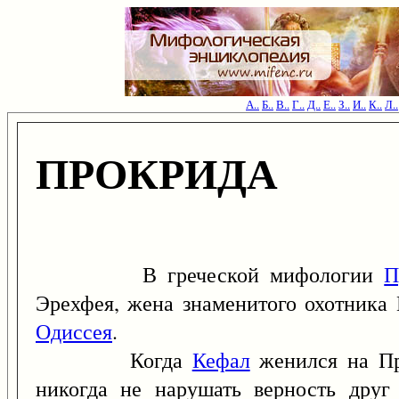
А..
Б..
В..
Г..
Д..
Е..
З..
И..
К..
Л..
ПРОКРИДА
В греческой мифологии
П
Эрехфея, жена знаменитого охотника 
Одиссея
.
Когда
Кефал
женился на Пр
никогда не нарушать верность друг