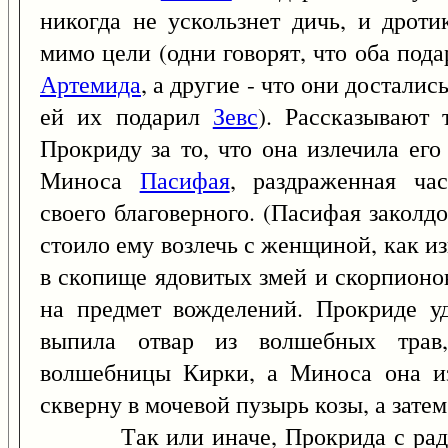
никогда не ускользнет дичь, и дроти
мимо цели (одни говорят, что оба под
Артемида
, а другие - что они достали
ей их подарил
Зевс
). Рассказывают 
Прокриду за то, что она излечила его
Миноса
Пасифая
, раздраженная ча
своего благоверного. (Пасифая заколд
стоило ему возлечь с женщиной, как и
в скопище ядовитых змей и скорпионо
на предмет вожделений. Прокриде уд
выпила отвар из волшебных трав,
волшебницы Кирки, а Миноса она изл
скверну в мочевой пузырь козы, а зате
Так или иначе, Прокрида с радост