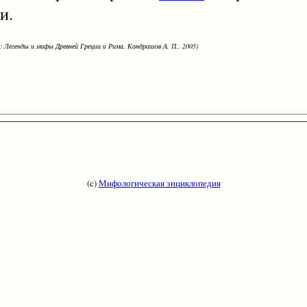
и.
: Легенды и мифы Древней Греции и Рима. Кондрашов А. П., 2005)
(c)
Мифологическая энциклопедия