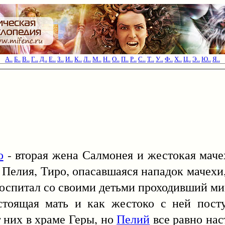
А..
Б..
В..
Г..
Д..
Е..
З..
И..
К..
Л..
М..
Н..
О..
П..
Р..
С..
Т..
У..
Ф..
Х..
Ц..
Э..
Ю..
Я..
о
- вторая жена Салмонея и жестокая мач
 Пелия, Тиро, опасавшаяся нападок мачехи,
воспитал со своими детьми проходивший м
астоящая мать и как жестоко с ней пост
т них в храме Геры, но
Пелий
все равно нас