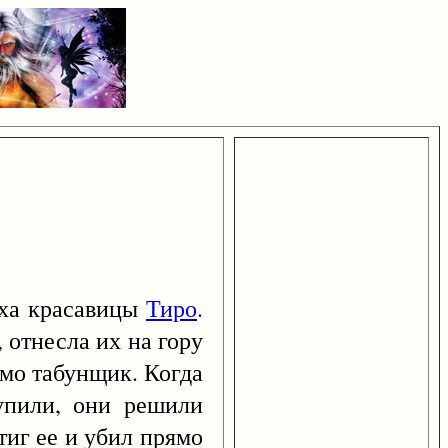
еха красавицы
Тиро
.
 отнесла их на гору
имо табунщик. Когда
упили, они решили
тиг ее и убил прямо