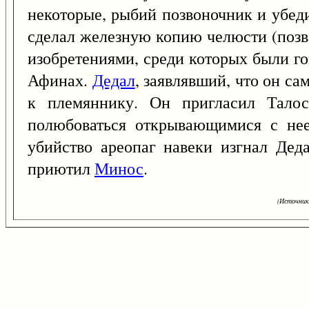
некоторые, рыбий позвоночник и убед
сделал железную копию челюсти (позв
изобретениями, среди которых были го
Афинах.
Дедал
, заявлявший, что он с
к племяннику. Он пригласил Тало
полюбоваться открывающимися с нее
убийство ареопаг навеки изгнал Деда
приютил
Минос
.
(Источник