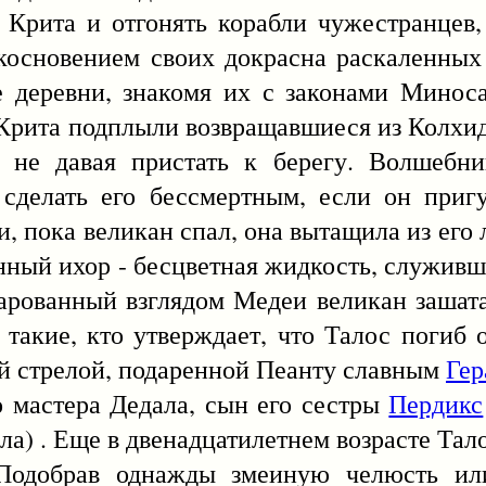
Крита и отгонять корабли чужестранцев,
косновением своих докрасна раскаленных
е деревни, знакомя их с законами Минос
 Крита подплыли возвращавшиеся из Колхи
, не давая пристать к берегу. Волшебн
 сделать его бессмертным, если он приг
и, пока великан спал, она вытащила из ег
енный ихор - бесцветная жидкость, служивш
чарованный взглядом Медеи великан зашата
 такие, кто утверждает, что Талос погиб о
й стрелой, подаренной Пеанту славным
Гер
астера Дедала, сын его сестры
Пердикс
ла) . Еще в двенадцатилетнем возрасте Тал
 Подобрав однажды змеиную челюсть ил