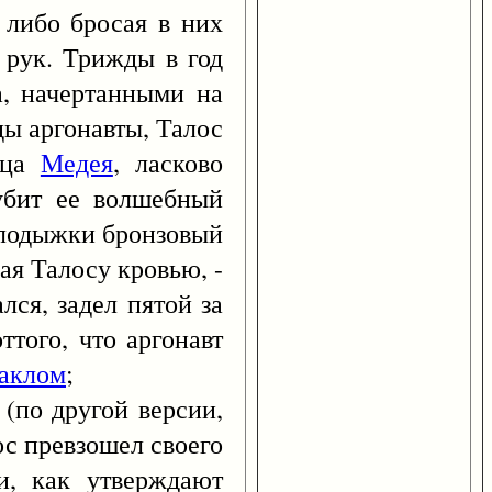
 либо бросая в них
 рук. Трижды в год
а, начертанными на
ды аргонавты, Талос
ица
Медея
, ласково
убит ее волшебный
о лодыжки бронзовый
ая Талосу кровью, -
лся, задел пятой за
ттого, что аргонавт
аклом
;
(по другой версии,
ос превзошел своего
и, как утверждают