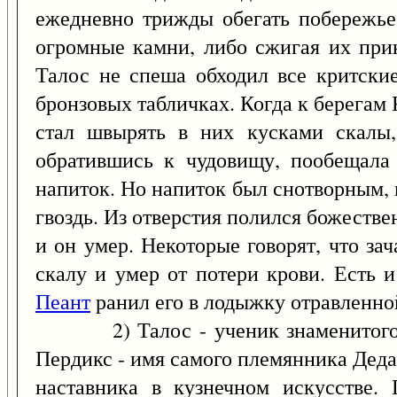
ежедневно трижды обегать побережье 
огромные камни, либо сжигая их при
Талос не спеша обходил все критски
бронзовых табличках. Когда к берегам
стал швырять в них кусками скалы
обратившись к чудовищу, пообещала
напиток. Но напиток был снотворным, 
гвоздь. Из отверстия полился божеств
и он умер. Некоторые говорят, что за
скалу и умер от потери крови. Есть и
Пеант
ранил его в лодыжку отравленно
2) Талос - ученик знаменитого м
Пердикс - имя самого племянника Деда
наставника в кузнечном искусстве.