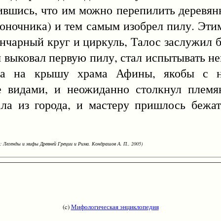
ившись, что им можно перепилить деревян
оночника) и тем самым изобрел пилу. Эти
нчарный круг и циркуль, Талос заслужил 
ам выковал первую пилу, стал испытывать 
са на крышу храма Афины, якобы с н
 видами, и неожиданно столкнул племян
ла из города, и мастеру пришлось бежат
: Легенды и мифы Древней Греции и Рима. Кондрашов А. П., 2005)
(c)
Мифологическая энциклопедия