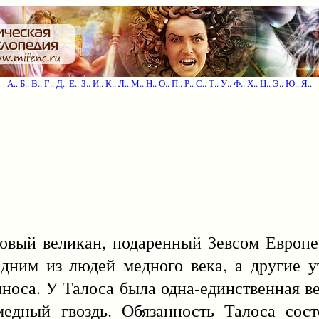
А..
Б..
В..
Г..
Д..
Е..
З..
И..
К..
Л..
М..
Н..
О..
П..
Р..
С..
Т..
У..
Ф..
Х..
Ц..
Э..
Ю..
Я..
овый великан, подаренный Зевсом Европе
дним из людей медного века, а другие у
носа. У Талоса была одна-единственная ве
медный гвоздь. Обязанность Талоса сост