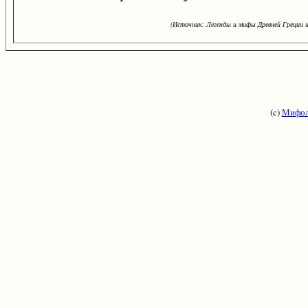
(Источник: Легенды и мифы Древней Греции и
(c)
Мифол