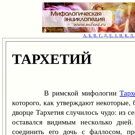
А..
Б..
В..
Г..
Д..
Е..
З..
И..
К..
Л..
ТАРХЕТИЙ
В римской мифологии
Тарх
которого, как утверждают некоторые,
дворце Тархетия случилось чудо: из с
оставался видимым несколько дней.
соединить его дочь с фаллосом, пр