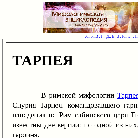
А..
Б..
В..
Г..
Д..
Е..
З..
И..
К..
Л..
ТАРПЕЯ
В римской мифологии
Тарпе
Спурия Тарпея, командовавшего гар
нападения на Рим сабинского царя Т
известны две версии: по одной из них
героиня.