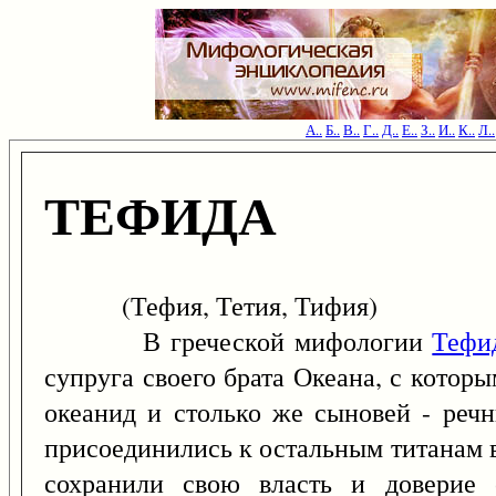
А..
Б..
В..
Г..
Д..
Е..
З..
И..
К..
Л..
ТЕФИДА
(Тефия, Тетия, Тифия)
В греческой мифологии
Тефи
супруга своего брата Океана, с котор
океанид и столько же сыновей - реч
присоединились к остальным титанам в
сохранили свою власть и доверие 