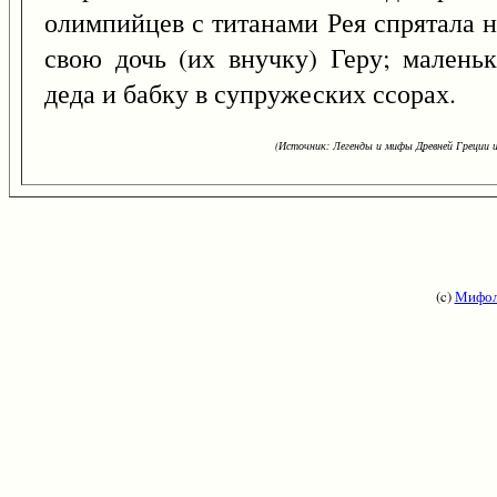
олимпийцев с титанами Рея спрятала 
свою дочь (их внучку) Геру; малень
деда и бабку в супружеских ссорах.
(Источник: Легенды и мифы Древней Греции и
(c)
Мифол