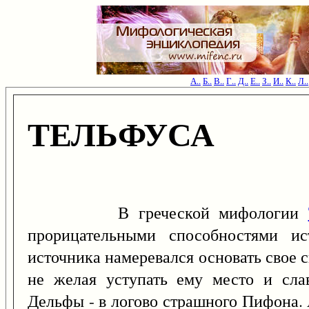
А..
Б..
В..
Г..
Д..
Е..
З..
И..
К..
Л..
ТЕЛЬФУСА
В греческой мифологии
прорицательными способностями ис
источника намеревался основать свое
не желая уступать ему место и слав
Дельфы - в логово страшного Пифона.