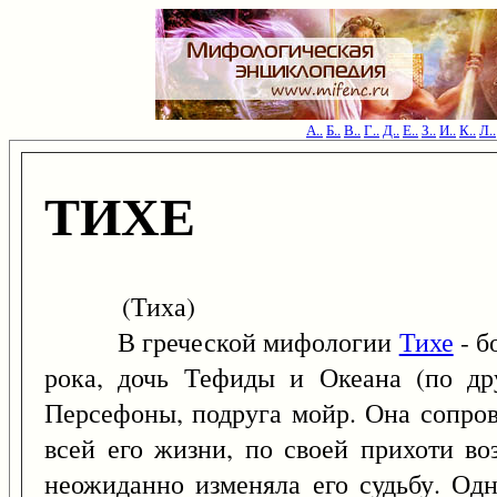
А..
Б..
В..
Г..
Д..
Е..
З..
И..
К..
Л..
ТИХЕ
(Тиха)
В греческой мифологии
Тихе
- б
рока, дочь Тефиды и Океана (по дру
Персефоны, подруга мойр. Она сопро
всей его жизни, по своей прихоти во
неожиданно изменяла его судьбу. Од