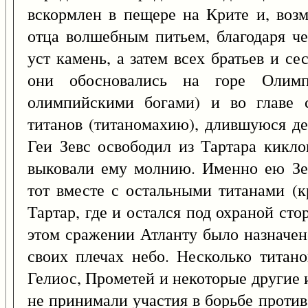
вскормлен в пещере на Крите и, воз
отца волшебным питьем, благодаря ч
уст камень, а затем всех братьев и с
они обосновались на горе Олимп
олимпийскими богами) и во главе 
титанов (титаномахию), длившуюся де
Геи Зевс освободил из Тартара кикло
выковали ему молнию. Именно ею Зев
тот вместе с остальными титанами (к
Тартар, где и остался под охраной ст
этом сражении Атланту было назначен
своих плечах небо. Несколько титано
Гелиос, Прометей и некоторые другие и
не принимали участия в борьбе проти