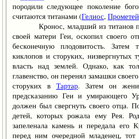
породили следующее поколение бого
считаются титанами (
Гелиос
,
Прометей
Кронос, младший из титанов перв
своей матери Геи, оскопил своего от
бесконечную плодовитость. Затем 
киклопов и сторуких, низвергнутых 
власть над землей. Однако, как то
главенство, он перенял замашки своего
сторуких в
Тартар
. Затем он жени
предсказанию Геи и умирающего Ур
должен был свергнуть своего отца. П
детей, которых рожала ему Рея. Род
запеленала камень и передала его К
перед ним очередной младенец, тот