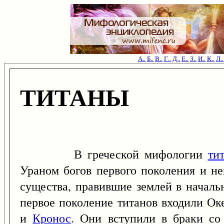
А..
Б..
В..
Г..
Д..
Е..
З..
И..
К..
Л..
ТИТАНЫ
В греческой мифологии
ти
Ураном богов первого поколения и не
существа, правившие землей в началь
первое поколение титанов входили Ок
и
Кронос
. Они вступили в браки со