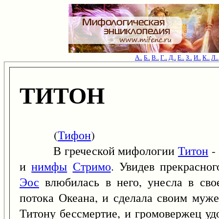
А..
Б..
В..
Г..
Д..
Е..
З..
И..
К..
Л..
ТИТОН
(
Тифон
)
В греческой мифологии
Титон
-
и
нимфы
Стримо
. Увидев прекрасно
Эос
влюбилась в него, унесла в сво
потока Океана, и сделала своим муже
Титону бессмертие, и громовержец уд