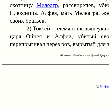
охотницу
Мелеагр
, рассвирепев, уб
Плексиппа. Алфея, мать Мелеагра, же
своих братьев;
2) Токсей - племянник вышеуказанн
царя Ойнея и Алфеи, убитый свои
перепрыгивал через ров, вырытый для 
(Источник: Легенды и мифы Древней Греции и
(c)
Мифол