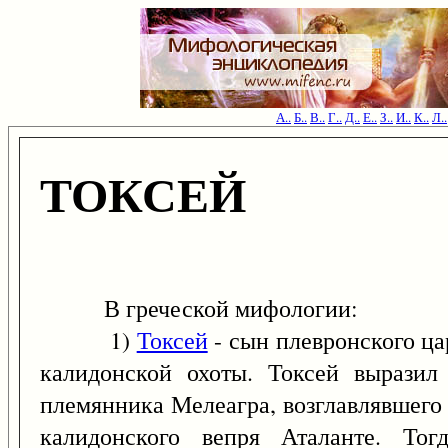
А..
Б..
В..
Г..
Д..
Е..
З..
И..
К..
Л..
ТОКСЕЙ
В греческой мифологии:
1)
Токсей
- сын плевронского ца
калидонской охоты. Токсей выразил
племянника Мелеагра, возглавлявшего 
калидонского вепря Аталанте. То