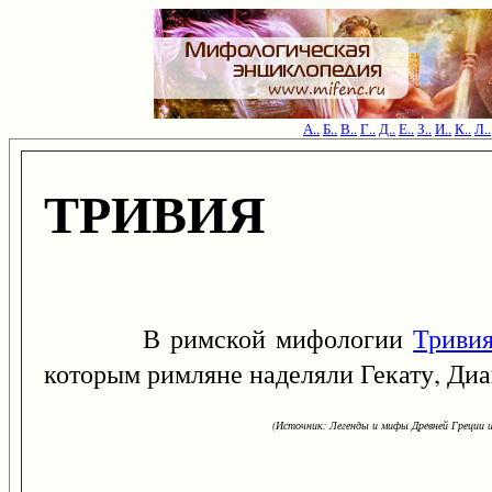
А..
Б..
В..
Г..
Д..
Е..
З..
И..
К..
Л..
ТРИВИЯ
В римской мифологии
Триви
которым римляне наделяли Гекату, Диа
(Источник: Легенды и мифы Древней Греции и