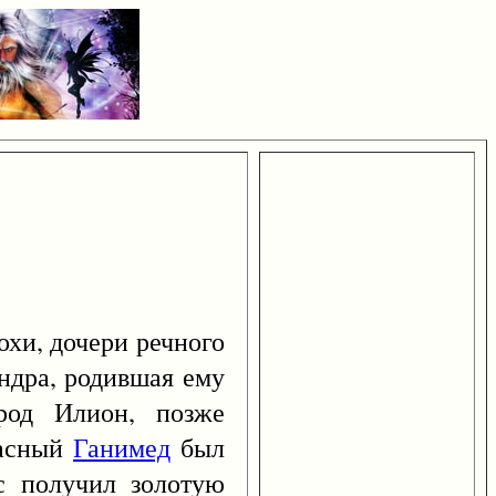
хи, дочери речного
андра, родившая ему
род Илион, позже
расный
Ганимед
был
с получил золотую