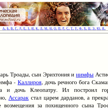
А..
Б..
В..
Г..
Д..
Е..
З..
И..
К..
Л..
М..
Н..
О..
П..
Р..
С..
Т..
У..
Ф..
Х..
Ц..
Э..
Ю..
Я..
царь Троады, сын Эрихтония и
нимфы
Астио
нимфа -
Каллироя
, дочь речного бога Скам
а и дочь Клеопатру. Ил построил го
ою,
Ассарак
стал царем дарданов, а прек
е возмещения за похищенного сына Тро