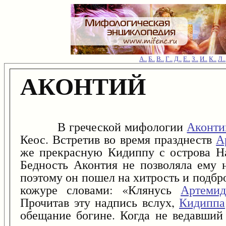
А..
Б..
В..
Г..
Д..
Е..
З..
И..
К..
Л..
АКОНТИЙ
В греческой мифологии
Аконти
Кеос. Встретив во время празднеств
А
же прекрасную Кидиппу с острова На
Бедность Аконтия не позволяла ему 
поэтому он пошел на хитрость и подбр
кожуре словами: «Клянусь
Артемид
Прочитав эту надпись вслух,
Кидиппа
обещание богине. Когда не ведавший