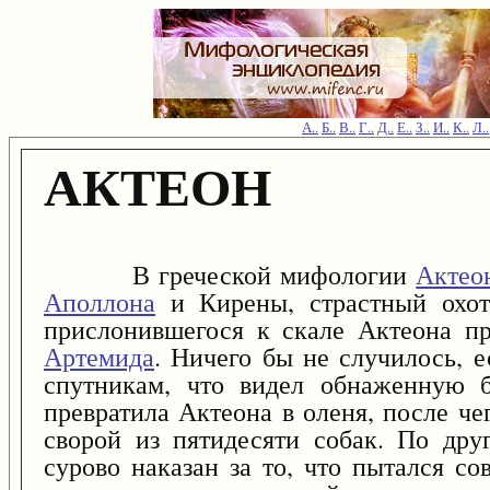
А..
Б..
В..
Г..
Д..
Е..
З..
И..
К..
Л..
АКТЕОН
В греческой мифологии
Актео
Аполлона
и Кирены, страстный охот
прислонившегося к скале Актеона пр
Артемида
. Ничего бы не случилось, 
спутникам, что видел обнаженную б
превратила Актеона в оленя, после че
сворой из пятидесяти собак. По дру
сурово наказан за то, что пытался с