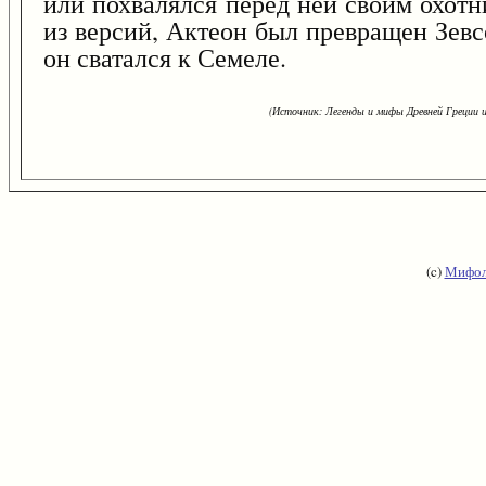
или похвалялся перед ней своим охот
из версий, Актеон был превращен Зевсо
он сватался к Семеле.
(Источник: Легенды и мифы Древней Греции и
(c)
Мифол