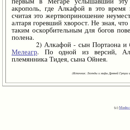
первым в Мегаре услышавший эту 
акрополь, где Алкафой в это врем
считая это жертвоприношение неумест
алтаря горевший хворост. Не зная, чт
таким оскорбительным для богов пов
полена.
2) Алкафой - сын Портаона и бра
Мелеагр
. По одной из версий, Ал
племянника Тидея, сына Ойнея.
(Источник: Легенды и мифы Древней Греции и
(c)
Мифол