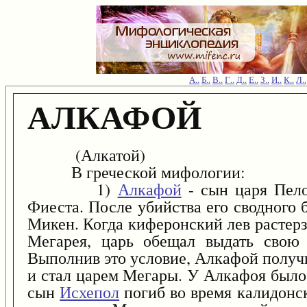
А..
Б..
В..
Г..
Д..
Е..
З..
И..
К..
Л..
АЛКАФОЙ
(Алкатой)
В греческой мифологии:
1)
Алкафой
- сын царя Пело
Фиеста. После убийства его сводного 
Микен. Когда киферонский лев растерз
Мегарея, царь обещал выдать свою д
Выполнив это условие, Алкафой получ
и стал царем Мегары. У Алкафоя было
сын
Исхепол
погиб во время калидонс