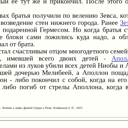
рый ее тут же и прикончил. После этого 
братья получили по велению Зевса, кот
 возведение стен нижнего города. Ранее
Зе
 подаренной Гермесом. Но когда братья 
 блоки сами ложились куда надо, а об
ал от брата.
счастливым отцом многодетного семейс
, имевшей всего двоих детей -
Апол
елами из луков убили всех детей Ниобы и 
аршей дочерью Мелибеей, а Аполлон поща
 - либо покончил с собой, когда на его 
 либо погиб от стрелы Аполлона, когда 
: Легенды и мифы Древней Греции и Рима. Кондрашов А. П., 2005)