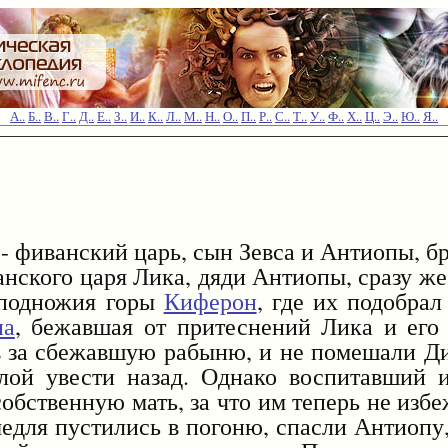
А..
Б..
В..
Г..
Д..
Е..
З..
И..
К..
Л..
М..
Н..
О..
П..
Р..
С..
Т..
У..
Ф..
Х..
Ц..
Э..
Ю..
Я..
- фиванский царь, сын Зевса и Антиопы, бр
ого царя Лика, дяди Антиопы, сразу же 
 подножия горы
Киферон
, где их подобрал
па
, бежавшая от притеснений Лика и его
яв за сбежавшую рабыню, и не помешали Д
илой увести назад. Однако воспитавший 
собственную мать, за что им теперь не изб
едля пустились в погоню, спасли Антиопу