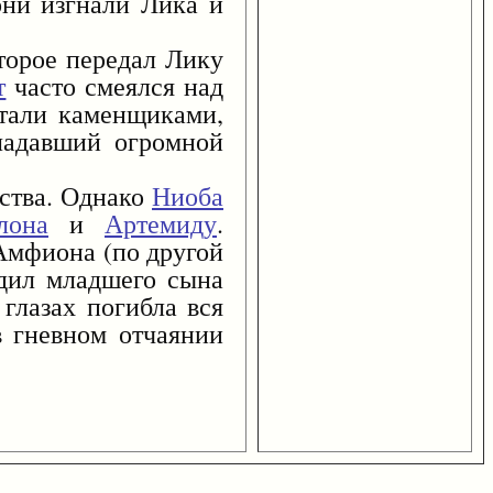
они изгнали Лика и
орое передал Лику
т
часто смеялся над
стали каменщиками,
ладавший огромной
тва. Однако
Ниоба
лона
и
Артемиду
.
Амфиона (по другой
дил младшего сына
глазах погибла вся
в гневном отчаянии