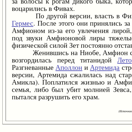
за волосы к рогам дикого быка, кото
воцарились в Фивах.
По другой версии, власть в Фивах 
Гермес
. После этого они принялись за
Амфионом из-за его увлечения лирой,
под звуки Амфионовой лиры тяжелые
физической силой Зет постоянно отстав
Женившись на Ниобе, Амфион стал 
возгордилась перед титанидой
Лето
Разгневанные
Аполлон
и
Артемида
стр
версии, Артемида сжалилась над ст
Амикла). Поплатился жизнью и Амфион
семья, либо был убит молнией Зевса,
пытался разрушить его храм.
(Источник