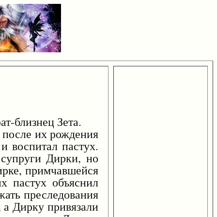
ат-близнец Зета.
после их рождения
 и воспитал пастух.
 супруги Дирки, но
ирке, примчавшейся
их пастух объяснил
ежать преследования
, а Дирку привязали