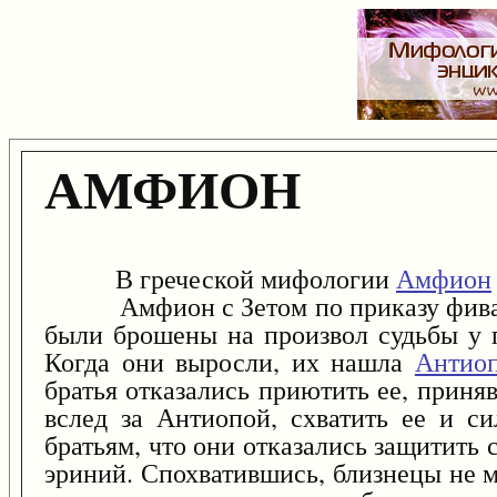
АМФИОН
В греческой мифологии
Амфион
Амфион с Зетом по приказу фиванск
были брошены на произвол судьбы у
Когда они выросли, их нашла
Антио
братья отказались приютить ее, прин
вслед за Антиопой, схватить ее и с
братьям, что они отказались защитить 
эриний. Спохватившись, близнецы не м