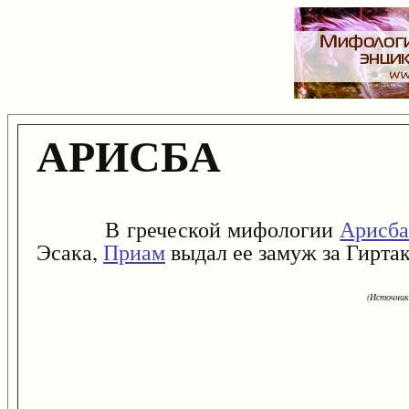
АРИСБА
В греческой мифологии
Арисб
Эсака,
Приам
выдал ее замуж за Гиртак
(Источник