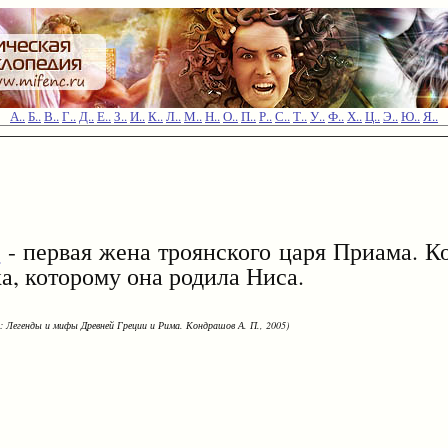
А..
Б..
В..
Г..
Д..
Е..
З..
И..
К..
Л..
М..
Н..
О..
П..
Р..
С..
Т..
У..
Ф..
Х..
Ц..
Э..
Ю..
Я..
а
- первая жена троянского царя Приама. К
а, которому она родила Ниса.
: Легенды и мифы Древней Греции и Рима. Кондрашов А. П., 2005)