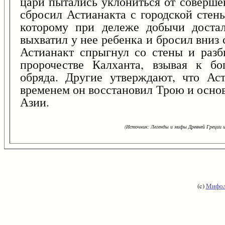
цари пытались уклониться от соверше
сбросил Астианакта с городской стен
которому при дележе добычи доста
выхватил у нее ребенка и бросил вниз 
Астианакт спрыгнул со стены и разб
пророчестве Калханта, взывая к бо
обряда. Другие утверждают, что Аст
временем он восстановил Трою и осно
Азии.
(Источник: Легенды и мифы Древней Греции и
(c)
Мифол