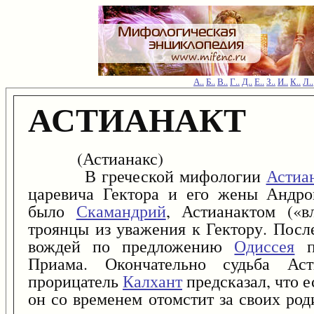
А..
Б..
В..
Г..
Д..
Е..
З..
И..
К..
Л..
АСТИАНАКТ
(Астианакс)
В греческой мифологии
Астиа
царевича Гектора и его жены Андро
было
Скамандрий
, Астианактом («в
троянцы из уважения к Гектору. Посл
вождей по предложению
Одиссея
пр
Приама. Окончательно судьба Аст
прорицатель
Калхант
предсказал, что е
он со временем отомстит за своих род