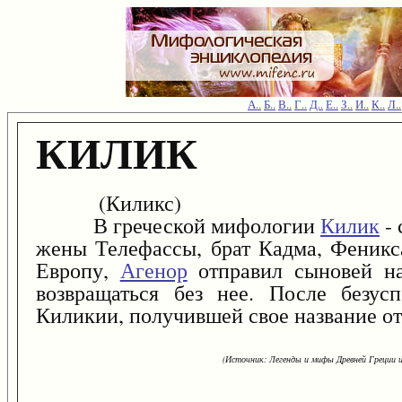
А..
Б..
В..
Г..
Д..
Е..
З..
И..
К..
Л..
КИЛИК
(Киликс)
В греческой мифологии
Килик
- 
жены Телефассы, брат Кадма, Феникс
Европу,
Агенор
отправил сыновей на
возвращаться без нее. После безу
Киликии, получившей свое название от
(Источник: Легенды и мифы Древней Греции и