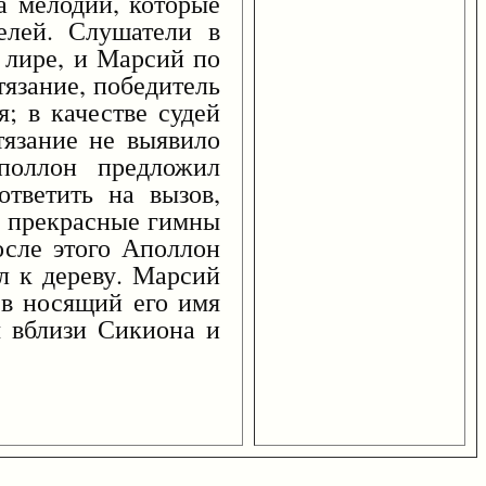
ла мелодии, которые
елей. Слушатели в
 лире, и Марсий по
тязание, победитель
; в качестве судей
тязание не выявило
Аполлон предложил
тветить на вызов,
ие прекрасные гимны
осле этого Аполлон
л к дереву. Марсий
 в носящий его имя
ы вблизи Сикиона и