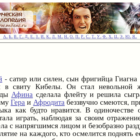
А..
Б..
В..
Г..
Д..
Е..
З..
И..
К..
Л..
М..
Н..
О..
П..
Р..
С..
Т..
У..
Ф..
Х..
Ц..
Э..
Ю..
Я..
й
- сатир или силен, сын фригийца Гиагна 
й в свиту Кибелы. Он стал невольной ж
жды
Афина
сделала флейту и решила сыгр
чему
Гера
и
Афродита
беззвучно смеются, пр
ыка как будто нравится. В одиночестве 
тала играть, наблюдая за своим отражение
ела с напрягшимся лицом и безобразно ра
лятие на каждого, кто осмелится поднять 