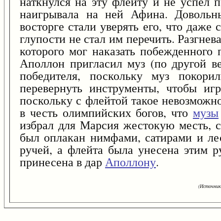
наткнулся на эту флейту и не успел п
наигрывала на ней Афина. Довольн
восторге стали уверять его, что даже
глупости не стал им перечить. Разгне
которого мог наказать побежденного 
Аполлон пригласил муз (по другой в
победителя, поскольку муз покори
перевернуть инструменты, чтобы иг
поскольку с флейтой такое невозможно
в честь олимпийских богов, что
музы
избрал для Марсия жестокую месть, с
был оплакан нимфами, сатирами и ле
ручей, а флейта была унесена этим 
принесена в дар
Аполлону
.
(Источник