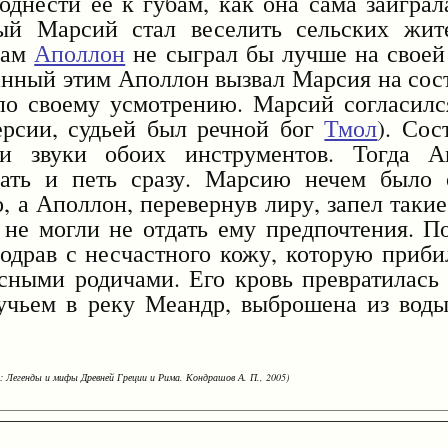
однести ее к губам, как она сама заигра
ый Марсий стал веселить сельских жит
 сам
Аполлон
не сыграл бы лучше на своей
ванный этим Аполлон вызвал Марсия на сос
по своему усмотрению. Марсий согласился
ерсии, судьей был речной бог
Тмол
). Сос
ли звуки обоих инструментов. Тогда 
рать и петь сразу. Марсию нечем было о
, а Аполлон, перевернув лиру, запел так
не могли не отдать ему предпочтения. П
одрав с несчастного кожу, которую приби
сными родичами. Его кровь превратилась
ручьем в реку Меандр, выброшена из вод
: Легенды и мифы Древней Греции и Рима. Кондрашов А. П., 2005)