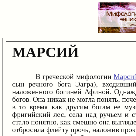
МАРСИЙ
В греческой мифологии
Марси
сын речного бога Эагра), входивши
наложенного богиней Афиной. Одна
богов. Она никак не могла понять, по
в то время как другим богам ее муз
фригийский лес, села над ручьем и с
стало понятно, как смешно она выгляд
отбросила флейту прочь, наложив прок