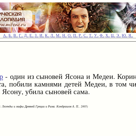
А..
Б..
В..
Г..
Д..
Е..
З..
И..
К..
Л..
М..
Н..
О..
П..
Р..
С..
Т..
У..
Ф..
Х..
Ц..
Э..
Ю..
Я..
р
- один из сыновей Ясона и Медеи. Кор
та, побили камнями детей Медеи, в том ч
ь Ясону, убила сыновей сама.
: Легенды и мифы Древней Греции и Рима. Кондрашов А. П., 2005)