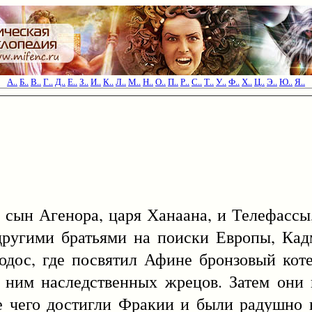
А..
Б..
В..
Г..
Д..
Е..
З..
И..
К..
Л..
М..
Н..
О..
П..
Р..
С..
Т..
У..
Ф..
Х..
Ц..
Э..
Ю..
Я..
 сын Агенора, царя Ханаана, и Телефассы,
другими братьями на поиски Европы, Ка
одос, где посвятил Афине бронзовый кот
а ним наследственных жрецов. Затем они
ле чего достигли Фракии и были радушно