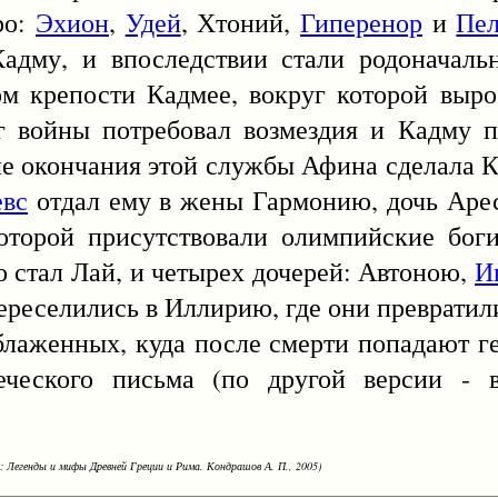
ро:
Эхион
,
Удей
, Хтоний,
Гиперенор
и
Пе
Кадму, и впоследствии стали родоначал
м крепости Кадмее, вокруг которой выр
г войны потребовал возмездия и Кадму п
сле окончания этой службы Афина сделала 
евс
отдал ему в жены Гармонию, дочь Аре
которой присутствовали олимпийские бог
 стал Лай, и четырех дочерей: Автоною,
И
ереселились в Иллирию, где они превратили
блаженных, куда после смерти попадают г
еческого письма (по другой версии - 
: Легенды и мифы Древней Греции и Рима. Кондрашов А. П., 2005)