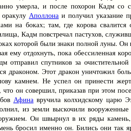
нно умерла, и после похорон Кадм со 
к оракулу
Аполлона
и получил указание п
ами на боках; там, где корова свалится 
тилища, Кадм повстречал пастухов, служив
боках которой были знаки полной луны. Он
вая ему отдохнуть, пока обессиленная кор
дм отправил спутников за очистительной
ется драконом. Этот дракон уничтожил бол
лову камнем. Не успел он принести жер
е, что он совершил, приказав при этом пос
убов
Афина
вручила колхидскому царю Ээ
полнил, из земли выскочили вооруженные
оружием. Он швырнул в их ряды камень,
мень бросил именно он. Бились они так я