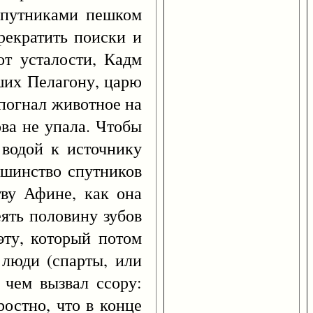
спутниками пешком
рекратить поиски и
от усталости, Кадм
ших Пелагону, царю
 погнал животное на
ова не упала. Чтобы
 водой к источнику
ьшинство спутников
тву Афине, как она
еять половину зубов
ту, который потом
 люди (спарты, или
 чем вызвал ссору:
ростно, что в конце