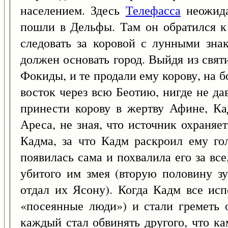
населением. Здесь
Телефасса
неожида
пошли в Дельфы. Там он обратился 
следовать за коровой с лунными знак
должен основать город. Выйдя из свя
Фокиды, и те продали ему корову, на 
восток через всю Беотию, нигде не да
принести корову в жертву Афине, Ка
Ареса, не зная, что источник охраня
Кадма, за что Кадм раскроил ему го
появилась сама и похвалила его за вс
убитого им змея (вторую половину з
отдал их Ясону). Когда Кадм все ис
«посеянные люди») и стали греметь 
каждый стал обвинять другого, что ка