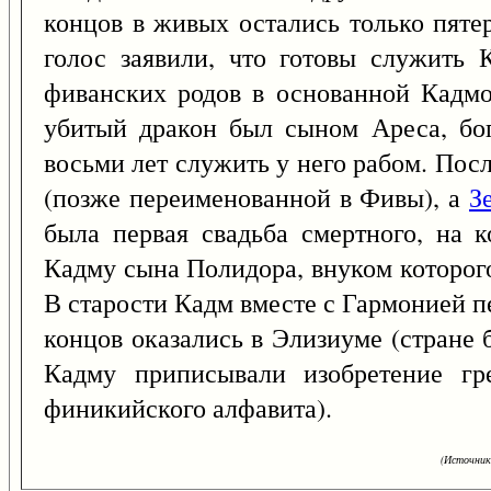
концов в живых остались только пяте
голос заявили, что готовы служить 
фиванских родов в основанной Кадмо
убитый дракон был сыном Ареса, бо
восьми лет служить у него рабом. По
(позже переименованной в Фивы), а
З
была первая свадьба смертного, на 
Кадму сына Полидора, внуком которого
В старости Кадм вместе с Гармонией п
концов оказались в Элизиуме (стране 
Кадму приписывали изобретение гр
финикийского алфавита).
(Источник