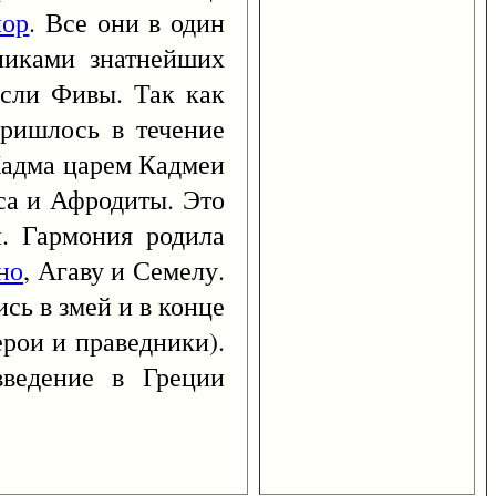
лор
. Все они в один
ьниками знатнейших
осли Фивы. Так как
ришлось в течение
Кадма царем Кадмеи
са и Афродиты. Это
и. Гармония родила
но
, Агаву и Семелу.
сь в змей и в конце
ерои и праведники).
введение в Греции