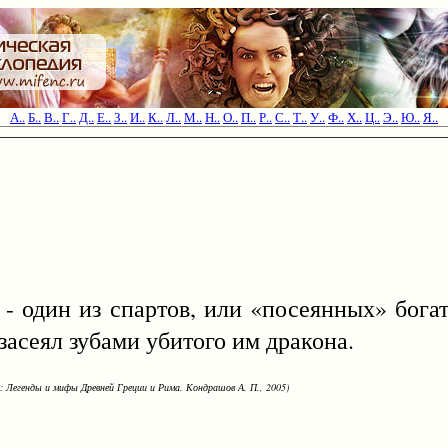
А..
Б..
В..
Г..
Д..
Е..
З..
И..
К..
Л..
М..
Н..
О..
П..
Р..
С..
Т..
У..
Ф..
Х..
Ц..
Э..
Ю..
Я..
- один из спартов, или «посеянных» бога
 засеял зубами убитого им дракона.
: Легенды и мифы Древней Греции и Рима. Кондрашов А. П., 2005)