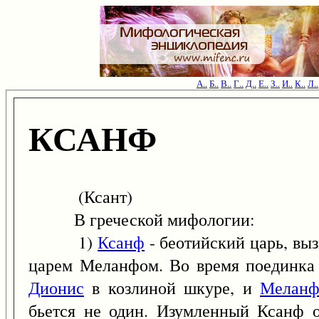
А..
Б..
В..
Г..
Д..
Е..
З..
И..
К..
Л..
КСАНФ
(Ксант)
В греческой мифологии:
1)
Ксанф
- беотийский царь, вы
царем Меланфом. Во время поединка 
Дионис
в козлиной шкуре, и
Мелан
бьется не один. Изумленный Ксанф 