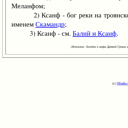
Меланфом;
2) Ксанф - бог реки на троянской 
именем
Скамандр
;
3) Ксанф - см.
Балий и Ксанф
.
(Источник: Легенды и мифы Древней Греции и
(c)
Мифол