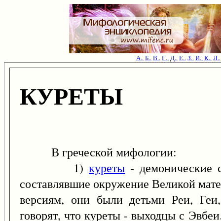
А..
Б..
В..
Г..
Д..
Е..
З..
И..
К..
Л..
КУРЕТЫ
В греческой мифологии:
1)
куреты
- демонические с
составлявшие окружение Великой мате
версиям, они были детьми Реи, Геи
говорят, что куреты - выходцы с Эвбеи