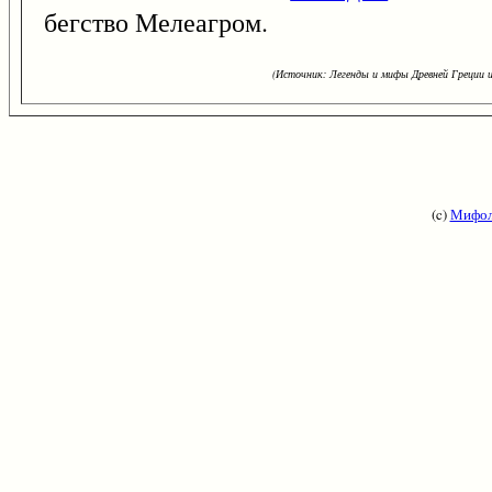
бегство Мелеагром.
(Источник: Легенды и мифы Древней Греции и
(c)
Мифол