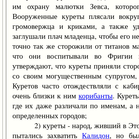
им охрану малютки Зевса, которо
Вооруженные куреты плясали вокруг
громовержца и криками, а также у
заглушали плач младенца, чтобы его 
точно так же сторожили от титанов ма
что они воспитывали во Фригии
утверждают, что куреты приняли стор
со своим могущественным супругом,
Куретов часто отождествляли с каби
очень близки к ним
корибанты
. Курет
где их даже различали по именам, а 
определенных городов;
2) куреты - народ, живший в Этоли
пытались захватить
Калидон
, но бы