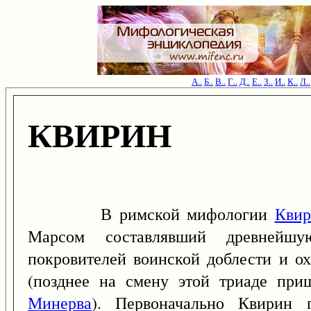
А..
Б..
В..
Г..
Д..
Е..
З..
И..
К..
Л..
КВИРИН
В римской мифологии
Квир
Марсом составлявший древнейш
покровителей воинской доблести и ох
(позднее на смену этой триаде пр
Минерва
). Первоначально Квирин 