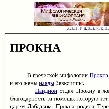
А..
Б..
В..
Г..
Д..
Е..
З..
И..
К..
Л..
ПРОКНА
В греческой мифологии
Прокна
и его жены
наяды
Зевксиппы.
Пандион
отдал Прокну в ж
благодарность за помощь, которую тот
царем Лабдаком. Прокна родила Тере