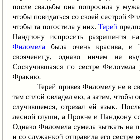
после свадьбы она попросила у мужа
чтобы повидаться со своей сестрой Ф
чтобы та погостила у них.
Терей
предпо
Пандиону испросить разрешения на
Филомела
была очень красива, и Т
свояченицу, однако ничем не выд
Соскучившаяся по сестре Филомела у
Фракию.
Терей привез Филомелу не в свой 
там силой овладел ею, а затем, чтобы о
случившемся, отрезал ей язык. Посл
лесной глуши, а Прокне и Пандкону со
Однако Филомела сумела выткать на п
и со служанкой отправила его сестре 