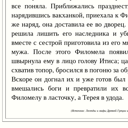
все поняла. Приближались празднес
нарядившись вакханкой, приехала к Фи
же наряд, она доставила ее во дворец
решила лишить его наследника и уби
вместе с сестрой приготовила из его 
мужа. После этого Филомела появи
швырнула ему в лицо голову Итиса; ца
схватив топор, бросился в погоню за о
Вскоре он догнал их и уже готов был
вмешались боги и превратили их вс
Филомелу в ласточку, а Терея в удода.
(Источник: Легенды и мифы Древней Греции и