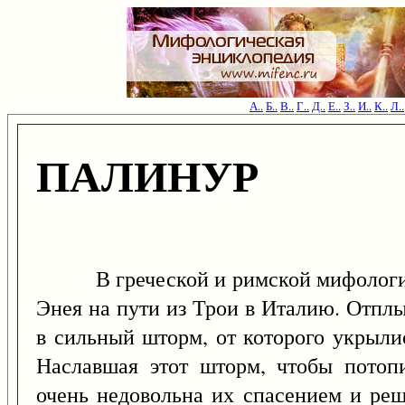
А..
Б..
В..
Г..
Д..
Е..
З..
И..
К..
Л..
ПАЛИНУР
В греческой и римской мифолог
Энея на пути из Трои в Италию. Отпл
в сильный шторм, от которого укрыли
Наславшая этот шторм, чтобы потоп
очень недовольна их спасением и реш