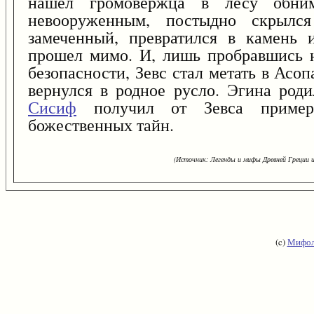
нашел громовержца в лесу обни
невооруженным, постыдно скрылся
замеченный, превратился в камень 
прошел мимо. И, лишь пробравшись н
безопасности, Зевс стал метать в Ас
вернулся в родное русло. Эгина род
Сисиф
получил от Зевса примерн
божественных тайн.
(Источник: Легенды и мифы Древней Греции и
(c)
Мифол