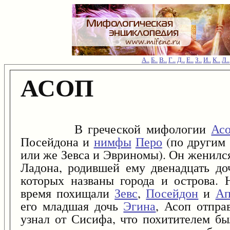
А..
Б..
В..
Г..
Д..
Е..
З..
И..
К..
Л..
АСОП
В греческой мифологии
Ас
Посейдона и
нимфы
Перо
(по другим 
или же Зевса и Эвриномы). Он женился
Ладона, родившей ему двенадцать до
которых названы города и острова. 
время похищали
Зевс
,
Посейдон
и
Ап
его младшая дочь
Эгина
, Асоп отпра
узнал от Сисифа, что похитителем бы