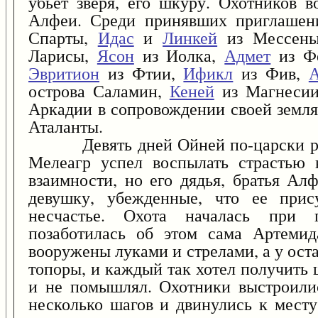
убьет зверя, его шкуру. Охотников 
Алфеи. Среди принявших приглаше
Спарты,
Идас
и
Линкей
из Мессен
Ларисы,
Ясон
из Иолка,
Адмет
из Ф
Эвритион
из Фтии,
Ификл
из Фив,
острова Саламин,
Кеней
из Магнесии
Аркадии в сопровождении своей земля
Аталанты.
Девять дней Ойней по-царски развл
Мелеагр успел воспылать страстью 
взаимности, но его дядья, братья Ал
девушку, убежденные, что ее прис
несчастье. Охота началась при п
позаботилась об этом сама Артем
вооружены луками и стрелами, а у ост
топоры, и каждый так хотел получить 
и не помышлял. Охотники выстроили
несколько шагов и двинулись к месту