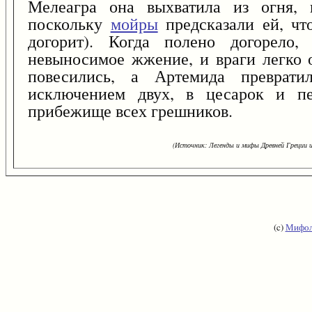
Мелеагра она выхватила из огня, 
поскольку
мойры
предсказали ей, чт
догорит). Когда полено догорело,
невыносимое жжение, и враги легко 
повесились, а Артемида преврати
исключением двух, в цесарок и пе
прибежище всех грешников.
(Источник: Легенды и мифы Древней Греции и
(c)
Мифол