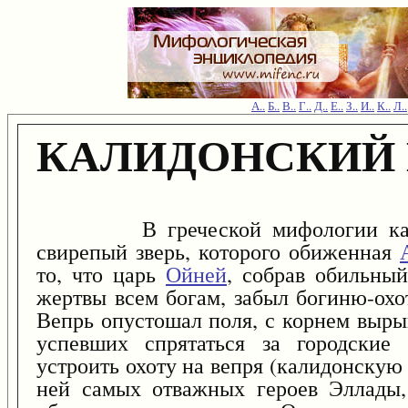
А..
Б..
В..
Г..
Д..
Е..
З..
И..
К..
Л..
КАЛИДОНСКИЙ 
В греческой мифологии калидо
свирепый зверь, которого обиженная
то, что царь
Ойней
, собрав обильны
жертвы всем богам, забыл богиню-охо
Вепрь опустошал поля, с корнем выры
успевших спрятаться за городские
устроить охоту на вепря (калидонскую 
ней самых отважных героев Эллады,