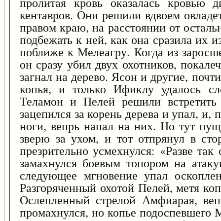
пролитая кровь оказалась кровью д
кентавров. Они решили вдвоем овладе
правом краю, на расстоянии от осталь
подбежать к ней, как она сразила их и
поближе к Мелеагру. Когда из заросш
он сразу убил двух охотников, покале
загнал на дерево. Ясон и другие, почти
копья, и только Ификлу удалось сле
Теламон и Пелей решили встретить 
зацепился за корень дерева и упал, и, 
ноги, вепрь напал на них. Но тут пу
зверю за ухом, и тот отпрянул в сто
презрительно усмехнулся: «Разве так 
замахнулся боевым топором на атаку
следующее мгновение упал оскопле
Разгоряченный охотой Пелей, метя коп
Ослепленный стрелой Амфиарая, веп
промахнулся, но копье подоспевшего 