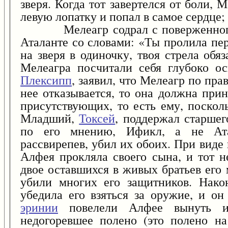
зверя. Когда тот завертелся от боли, 
левую лопатку и попал в самое сердце;
Мелеагр содрал с поверженного ч
Аталанте со словами: «Ты пролила пе
на зверя в одиночку, твоя стрела обя
Мелеагра посчитали себя глубоко о
Плексипп
, заявил, что Мелеагр по пра
нее отказывается, то она должна при
присутствующих, то есть ему, поскол
Младший,
Токсей
, поддержал старшег
по его мнению, Ификл, а не Ата
рассвирепев, убил их обоих. При вид
Алфея прокляла своего сына, и тот н
двое оставшихся в живых братьев его
убили многих его защитников. Нако
убедила его взяться за оружие, и он
эринии
повелели Алфее вынуть и
недогоревшее полено (это полено н